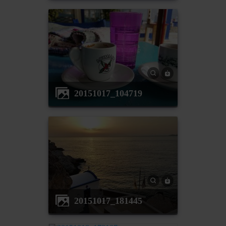
20151017_104719
20151017_181445