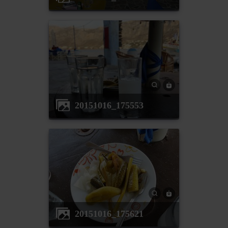
20151016_175553
20151016_175621