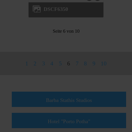
DSCF6350
Seite 6 von 10
1
2
3
4
5
6
7
8
9
10
Powered by
Phoca Gallery
Barba Stathis Studios
Hotel "Porto Potha"