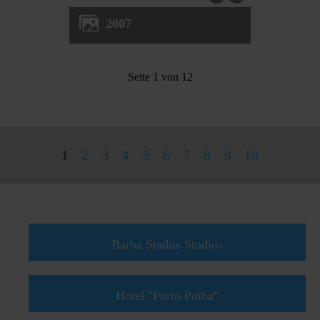
2007
Seite 1 von 12
1
2
3
4
5
6
7
8
9
10
Powered by
Phoca Gallery
Barba Stathis Studios
Hotel "Porto Potha"