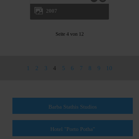
2007
Seite 4 von 12
1
2
3
4
5
6
7
8
9
10
Powered by
Phoca Gallery
Barba Stathis Studios
Hotel "Porto Potha"