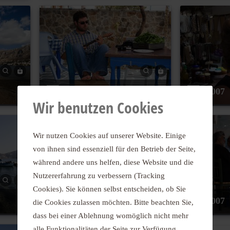
2007
2007
Wir benutzen Cookies
Wir nutzen Cookies auf unserer Website. Einige
von ihnen sind essenziell für den Betrieb der Seite,
während andere uns helfen, diese Website und die
Nutzererfahrung zu verbessern (Tracking
Cookies). Sie können selbst entscheiden, ob Sie
2007
2007
die Cookies zulassen möchten. Bitte beachten Sie,
dass bei einer Ablehnung womöglich nicht mehr
alle Funktionalitäten der Seite zur Verfügung