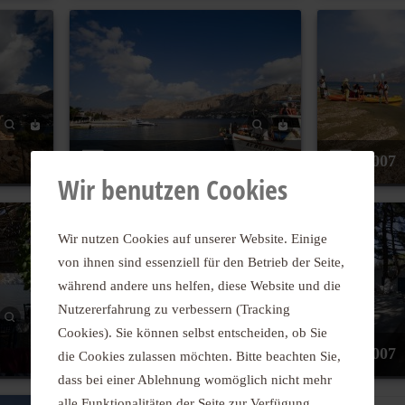
2007
2007
Wir benutzen Cookies
Wir nutzen Cookies auf unserer Website. Einige
von ihnen sind essenziell für den Betrieb der Seite,
während andere uns helfen, diese Website und die
Nutzererfahrung zu verbessern (Tracking
Cookies). Sie können selbst entscheiden, ob Sie
2007
2007
die Cookies zulassen möchten. Bitte beachten Sie,
dass bei einer Ablehnung womöglich nicht mehr
alle Funktionalitäten der Seite zur Verfügung